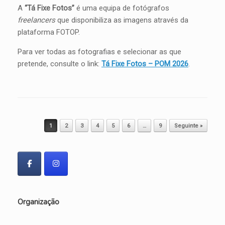
A
“Tá Fixe Fotos”
é uma equipa de fotógrafos
freelancers
que disponibiliza as imagens através da
plataforma FOTOP.
Para ver todas as fotografias e selecionar as que
pretende, consulte o link:
Tá Fixe Fotos – POM 2026
.
Post navigation
1
2
3
4
5
6
…
9
Seguinte »
Organização