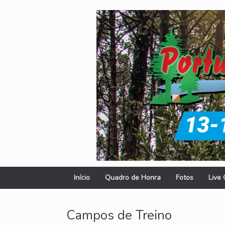
Skip
to
content
Início
Quadro de Honra
Fotos
Live 
Campos de Treino