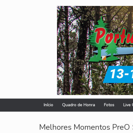
Skip
to
content
Início
Quadro de Honra
Fotos
Live 
Melhores Momentos PreO 