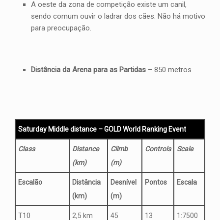
A oeste da zona de competição existe um canil,
sendo comum ouvir o ladrar dos cães. Não há motivo
para preocupação.
Distância da Arena para as Partidas
– 850 metros
Saturday Middle distance – GOLD World Ranking Event
Class
Distance
Climb
Controls
Scale
(km)
(m)
Escalão
Distância
Desnível
Pontos
Escala
(km)
(m)
T10
2,5 km
45
13
1:7500