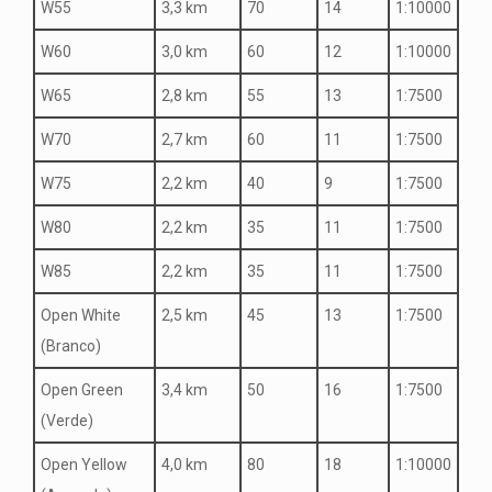
W55
3,3 km
70
14
1:10000
W60
3,0 km
60
12
1:10000
W65
2,8 km
55
13
1:7500
W70
2,7 km
60
11
1:7500
W75
2,2 km
40
9
1:7500
W80
2,2 km
35
11
1:7500
W85
2,2 km
35
11
1:7500
Open White
2,5 km
45
13
1:7500
(Branco)
Open Green
3,4 km
50
16
1:7500
(Verde)
Open Yellow
4,0 km
80
18
1:10000