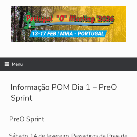
Skip
to
content
Menu
Informação POM Dia 1 – PreO
Sprint
PreO Sprint
Sábado, 14 de fevereiro, Passadiços da Praia de