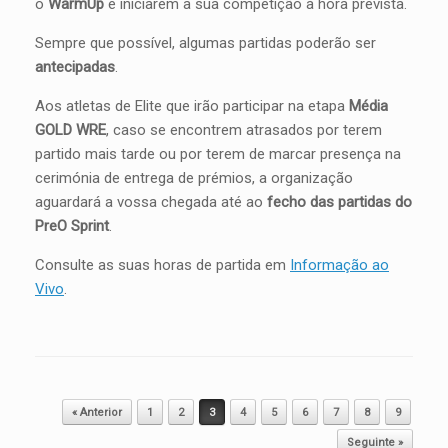
o
WarmUp
e iniciarem a sua competição à hora prevista.
Sempre que possível, algumas partidas poderão ser
antecipadas
.
Aos atletas de Elite que irão participar na etapa
Média
GOLD WRE
, caso se encontrem atrasados por terem
partido mais tarde ou por terem de marcar presença na
cerimónia de entrega de prémios, a organização
aguardará a vossa chegada até ao
fecho das partidas do
PreO Sprint
.
Consulte as suas horas de partida em
Informação ao
Vivo
.
Post navigation
« Anterior
1
2
3
4
5
6
7
8
9
Seguinte »