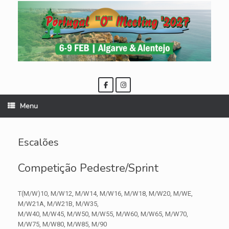
Skip
to
content
Menu
Escalões
Competição Pedestre/Sprint
T(M/W)10, M/W12, M/W14, M/W16, M/W18, M/W20, M/WE,
M/W21A, M/W21B, M/W35,
M/W40, M/W45, M/W50, M/W55, M/W60, M/W65, M/W70,
M/W75, M/W80, M/W85, M/90