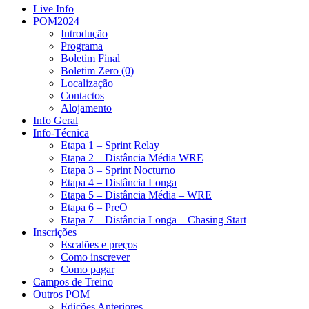
Live Info
POM2024
Introdução
Programa
Boletim Final
Boletim Zero (0)
Localização
Contactos
Alojamento
Info Geral
Info-Técnica
Etapa 1 – Sprint Relay
Etapa 2 – Distância Média WRE
Etapa 3 – Sprint Nocturno
Etapa 4 – Distância Longa
Etapa 5 – Distância Média – WRE
Etapa 6 – PreO
Etapa 7 – Distância Longa – Chasing Start
Inscrições
Escalões e preços
Como inscrever
Como pagar
Campos de Treino
Outros POM
Edições Anteriores