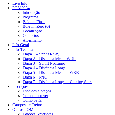
Live Info
POM2024
Introdução
Programa
Boletim Final
Boletim Zero (0)
Localização
Contactos
Alojamento
Info Geral
Info-Técnica
Etapa 1 – Sprint Relay
Etapa 2 – Distância Média WRE
Etapa 3 – Sprint Nocturno
Etapa 4 – Distância Longa
Etapa 5 – Distância Média – WRE
Etapa 6 – PreO
Etapa 7 – Distância Longa – Chasing Start
Inscrições
Escalões e preços
Como inscrever
Como pagar
Campos de Treino
Outros POM
Edições Anteriores