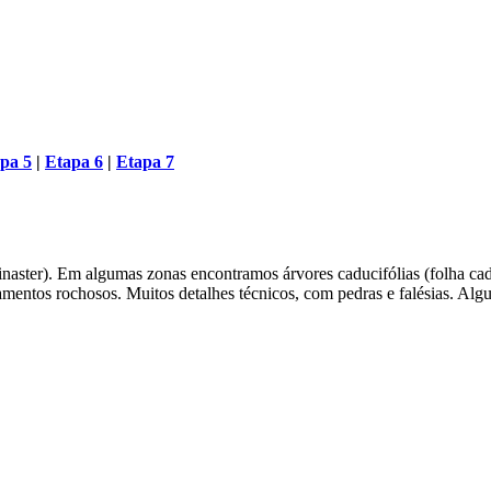
pa 5
|
Etapa 6
|
Etapa 7
pinaster). Em algumas zonas encontramos árvores caducifólias (folha ca
ramentos rochosos. Muitos detalhes técnicos, com pedras e falésias. Alg