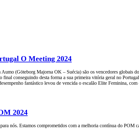
rtugal O Meeting 2024
na Aumo (Göteborg Majorna OK – Suécia) são os vencedores globais do
o final conseguindo desta forma a sua primeira vitória geral no Portug
sempenho fantástico levou de vencida o escalão Elite Feminina, com q
 POM 2024
 para nós. Estamos comprometidos com a melhoria contínua do POM cad