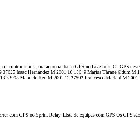
dem encontrar o link para acompanhar o GPS no Live Info. Os GPS devem 
37625 Isaac Hernández M 2001 18 18649 Marius Thrane Ødum M 199
3 13 33998 Manuele Ren M 2001 12 37592 Francesco Mariani M 2001
m correr com GPS no Sprint Relay. Lista de equipas com GPS Os GPS são 