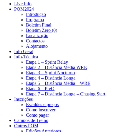
Live Info
POM2024
Introdução
Programa
Boletim Final
Boletim Zero (0)
Localização
Contactos
Alojamento
Info Geral
Info-Técnica
Etapa 1 – Sprint Relay
Etapa 2 – Distância Média WRE
Etapa 3 – Sprint Nocturno
Etapa 4 – Distância Longa
Etapa 5 – Distância Média – WRE
Etapa 6 – PreO
Etapa 7 – Distância Longa – Chasing Start
Inscrições
Escalões e preços
Como inscrever
Como pagar
Campos de Treino
Outros POM
Edições Anteriores