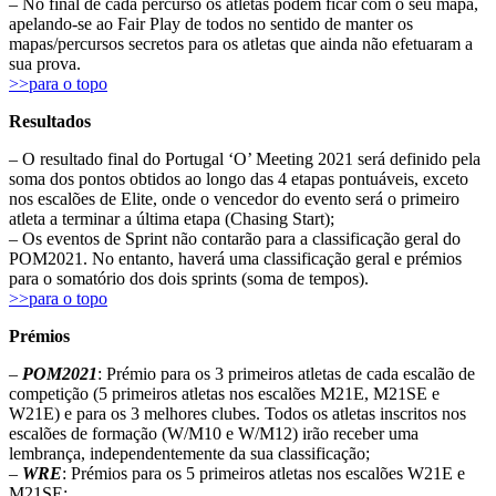
– No final de cada percurso os atletas podem ficar com o seu mapa,
apelando-se ao Fair Play de todos no sentido de manter os
mapas/percursos secretos para os atletas que ainda não efetuaram a
sua prova.
>>para o topo
Resultados
– O resultado final do Portugal ‘O’ Meeting 2021 será definido pela
soma dos pontos obtidos ao longo das 4 etapas pontuáveis, exceto
nos escalões de Elite, onde o vencedor do evento será o primeiro
atleta a terminar a última etapa (Chasing Start);
– Os eventos de Sprint não contarão para a classificação geral do
POM2021. No entanto, haverá uma classificação geral e prémios
para o somatório dos dois sprints (soma de tempos).
>>para o topo
Prémios
–
POM2021
: Prémio para os 3 primeiros atletas de cada escalão de
competição (5 primeiros atletas nos escalões M21E, M21SE e
W21E) e para os 3 melhores clubes. Todos os atletas inscritos nos
escalões de formação (W/M10 e W/M12) irão receber uma
lembrança, independentemente da sua classificação;
–
WRE
: Prémios para os 5 primeiros atletas nos escalões W21E e
M21SE;