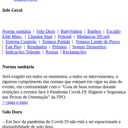
Info Geral
Norma sanitária
|
Solo Duro
|
BabySitting
|
Banhos
|
Escalão
Elite Masc.
|
Chasing Start
|
Peitoral
|
Mudanças SICard
|
Sistema Controlo
|
Tempos Partida
|
Tempos Limite de Prova
|
Fair Play
|
Resultados
|
Prémios
|
Seguro Desportivo
|
Indicações Trânsito
|
Regras
|
Reclamações
Norma sanitária
Será exigido em todos os momentos, a todos os intervenientes, o
rigoroso cumprimento das normas que estejam em vigar na data do
evento, em conformidade com o “Guia de boas normas durante
restrições a eventos face à Pandemia Covid-19: Higiene e Segurança
nas Provas de Orientação” da FPO.
>>para o topo
Solo Duro
– Em face da pandemia do Covid-19 não está a ser equacionada a
disponibilidade de solo duro.