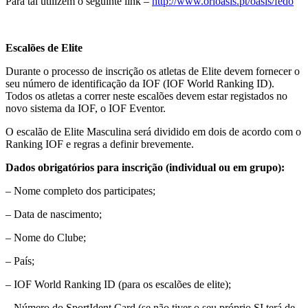
Para tal utilizem o seguinte link –
http://www.orioasis.pt/oasis/fedo
Escalões de Elite
Durante o processo de inscrição os atletas de Elite devem fornecer o
seu número de identificação da IOF (IOF World Ranking ID).
Todos os atletas a correr neste escalões devem estar registados no
novo sistema da IOF, o
IOF Eventor
.
O escalão de Elite Masculina será dividido em dois de acordo com o
Ranking IOF e regras a definir brevemente.
Dados obrigatórios para inscrição (individual ou em grupo):
– Nome completo dos participates;
– Data de nascimento;
– Nome do Clube;
– País;
– IOF World Ranking ID (para os escalões de elite);
– Número do SportIdent Card (se não tiver o seu próprio SI terá de